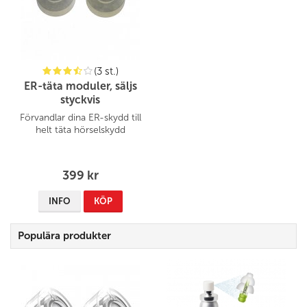
(3 st.)
ER-täta moduler, säljs
styckvis
Förvandlar dina ER-skydd till
helt täta hörselskydd
399 kr
INFO
KÖP
Populära produkter