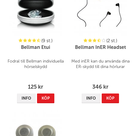
(9 st.)
(2 st.)
Bellman Etui
Bellman InER Headset
Fodral till Bellman individuella
Med inER kan du använda dina
hörselskydd
ER-skydd till dina hörlurar
125 kr
346 kr
INFO
KÖP
INFO
KÖP