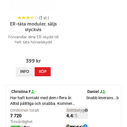
(3 st.)
ER-täta moduler, säljs
styckvis
Förvandlar dina ER-skydd till
helt täta hörselskydd
399 kr
INFO
KÖP