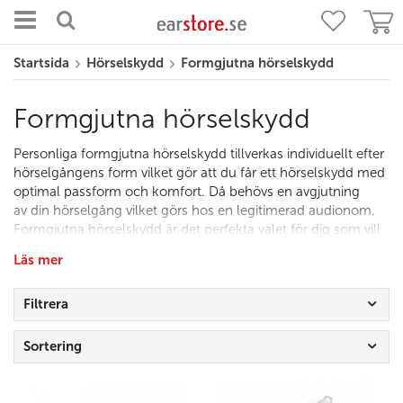
Startsida
Hörselskydd
Formgjutna hörselskydd
Formgjutna hörselskydd
Personliga formgjutna hörselskydd tillverkas individuellt efter
hörselgångens form vilket gör att du får ett hörselskydd med
optimal passform och komfort. Då behövs en avgjutning
av din hörselgång vilket görs hos en legitimerad audionom.
Formgjutna hörselskydd är det perfekta valet för dig som vill
skydda din hörsel från högljudda maskiner på din arbetsplats
Läs mer
eller annat störande omgivningsljud såsom trafikbuller eller
snarkningar från din partner. Individuellt utformade
Filtrera
hörselskydd finns både med och utan
filter
. Använder du
hörselskydd med filter behålls balansen i ljudet och det går
lättare att urskilja tal. Här nedan hittar du både hörselskydd
Sortering
samt tillbehör till dina individuellt utformade hörselskydd.
För att beställa formgjutna hörselskydd