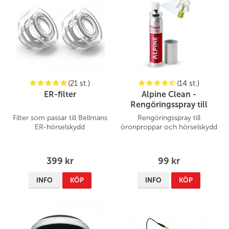
Produkten är ine längre köpbar direkt hos oss, gå vidare till
vår samarbetspartner Transistor.se för beställning
.
(21 st.)
(14 st.)
ER-filter
Alpine Clean -
Rengöringsspray till
öronproppar
Filter som passar till Bellmans
Rengöringsspray till
ER-hörselskydd
öronproppar och hörselskydd
399 kr
99 kr
INFO
KÖP
INFO
KÖP