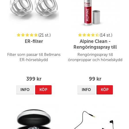
(21 st.)
(14 st.)
ER-filter
Alpine Clean -
Rengöringsspray till
öronproppar
Filter som passar till Bellmans
Rengöringsspray till
ER-hörselskydd
öronproppar och hörselskydd
399 kr
99 kr
INFO
KÖP
INFO
KÖP