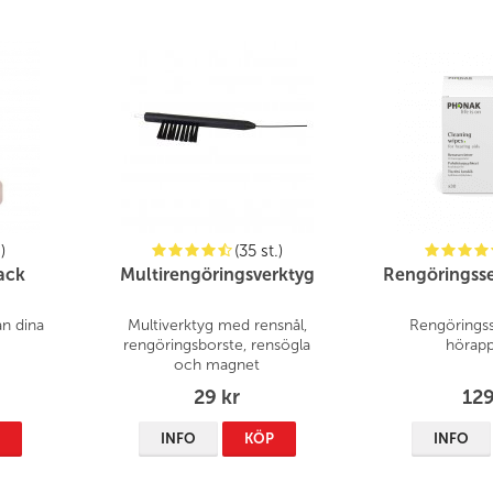
)
(35 st.)
ack
Multirengöringsverktyg
Rengöringsser
ån dina
Multiverktyg med rensnål,
Rengöringsse
rengöringsborste, rensögla
hörapp
och magnet
29 kr
129
P
INFO
KÖP
INFO