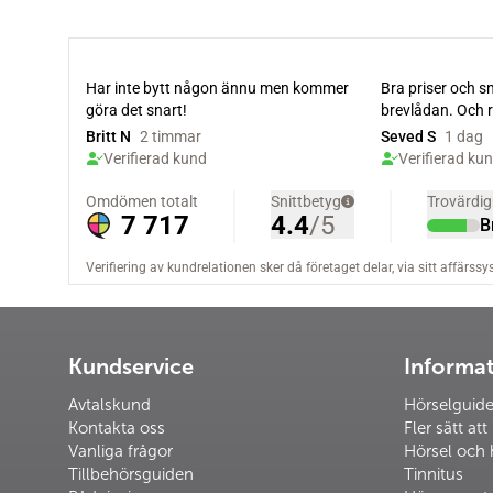
Kundservice
Informa
Avtalskund
Hörselguid
Kontakta oss
Fler sätt att
Vanliga frågor
Hörsel och 
Tillbehörsguiden
Tinnitus