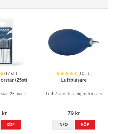
(17 st.)
(10 st.)
rstar (25st)
Luftblåsare
star, 25-pack
Lutblåsare till slang och insats
 kr
79 kr
KÖP
INFO
KÖP