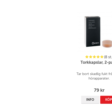
(8 st.
Torkkapslar, 2-p
Tar bort skadlig fukt fr
hörapparater.
79 kr
INFO
KÖ