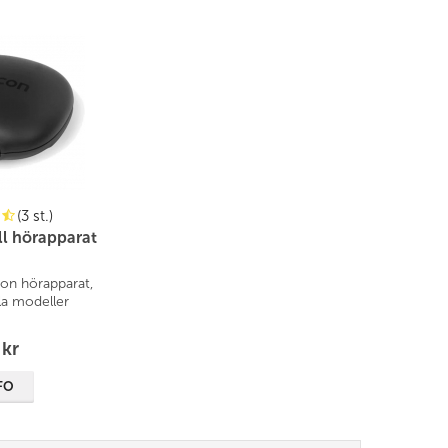
(3 st.)
ill hörapparat
icon hörapparat,
alla modeller
 kr
FO