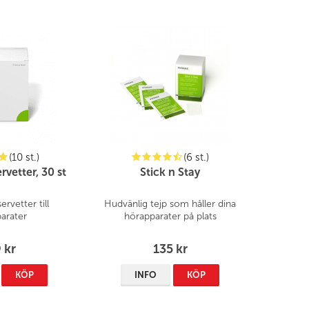
(10 st.)
(6 st.)
vetter, 30 st
Stick n Stay
rvetter till
Hudvänlig tejp som håller dina
arater
hörapparater på plats
 kr
135 kr
KÖP
INFO
KÖP