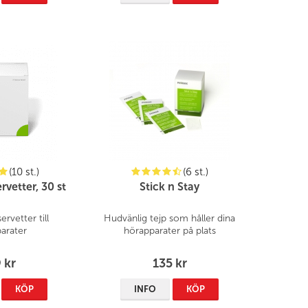
(10 st.)
(6 st.)
vetter, 30 st
Stick n Stay
rvetter till
Hudvänlig tejp som håller dina
arater
hörapparater på plats
 kr
135 kr
KÖP
INFO
KÖP