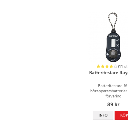
(11 st
Batteritestare Ra
Batteritestare fö
hörapparatsbatterie
förvaring
89 kr
INFO
KÖ