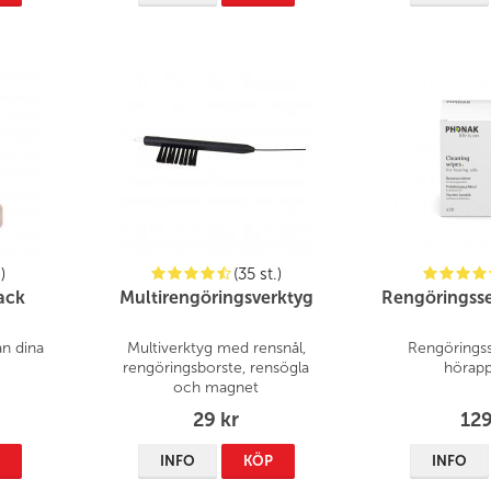
)
(35 st.)
ack
Multirengöringsverktyg
Rengöringsser
ån dina
Multiverktyg med rensnål,
Rengöringsse
rengöringsborste, rensögla
hörapp
och magnet
29 kr
129
P
INFO
KÖP
INFO