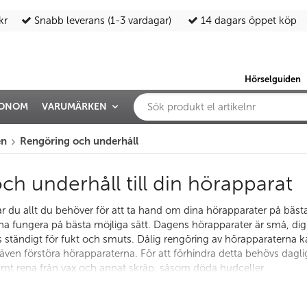
kr
Snabb leverans (1-3 vardagar)
14 dagars öppet köp
Hörselguiden
IONOM
VARUMÄRKEN
en
Rengöring och underhåll
h underhåll till din hörapparat
ar du allt du behöver för att ta hand om dina hörapparater på bästa
unna fungera på bästa möjliga sätt. Dagens hörapparater är små, di
 ständigt för fukt och smuts. Dålig rengöring av hörapparaterna 
l även förstöra hörapparaterna. För att förhindra detta behövs dagl
samt rena från vax och annat skräp, såsom döda hudceller.
kerna till att hörapparater behöver repareras är fuktskador. Fukt 
r samlats under dagen kan lätt tas bort genom att placera hörappa