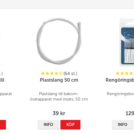
.)
(64 st.)
ill
Plastslang 50 cm
Rengöringsbo
apparat
Plastslang till bakom-
Rengöringsbor
öratapparat med insats, 50 cm
39 kr
129
P
INFO
KÖP
INFO