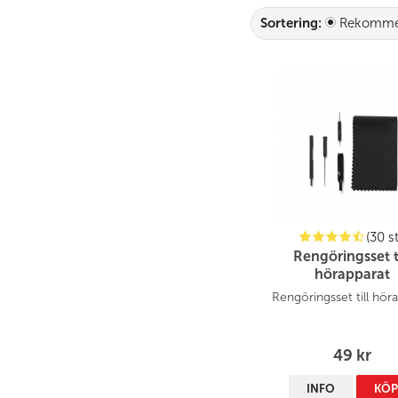
du fuktskador i dina hör
Sortering:
Rekomme
(30 st
Rengöringsset t
hörapparat
Rengöringsset till hör
49 kr
INFO
KÖ