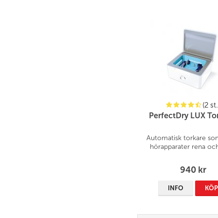
(2 st.
PerfectDry LUX To
Automatisk torkare som
hörapparater rena och
940 kr
INFO
KÖ