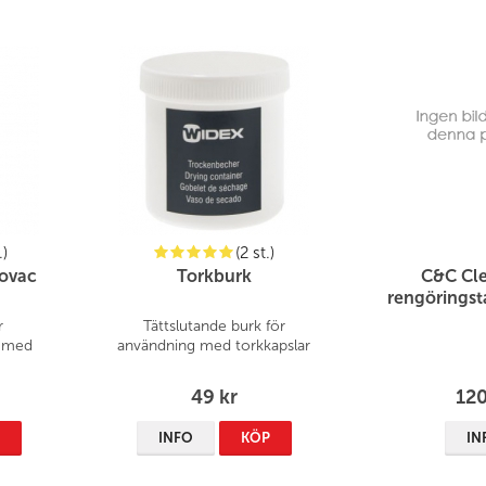
.)
(2 st.)
yovac
Torkburk
C&C Cl
rengöringsta
r
Tättslutande burk för
r med
användning med torkkapslar
49 kr
120
P
INFO
KÖP
IN