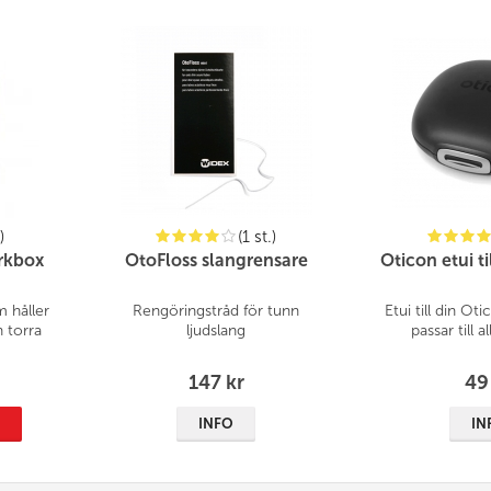
)
(1 st.)
rkbox
OtoFloss slangrensare
Oticon etui t
 håller
Rengöringstråd för tunn
Etui till din Ot
 torra
ljudslang
passar till 
147 kr
49
P
INFO
IN