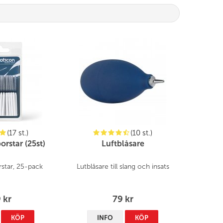
(17 st.)
(10 st.)
rstar (25st)
Luftblåsare
star, 25-pack
Lutblåsare till slang och insats
 kr
79 kr
KÖP
INFO
KÖP