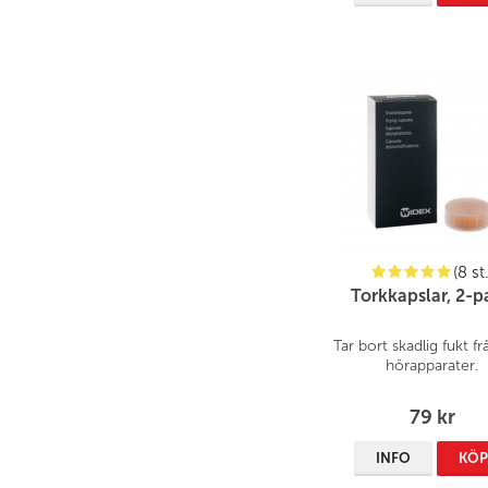
(8 st.
Torkkapslar, 2-p
Tar bort skadlig fukt fr
hörapparater.
79 kr
INFO
KÖ