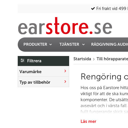
Fri frakt vid 499 
PRODUKTER
TJÄNSTER
RÅDGIVNING AUD
Startsida
Till hörapparat
Filtrera
Varumärke
Rengöring oc
Typ av tillbehör
Hos oss på Earstore hitt
viktigt för att de ska k
komponenter. De utsätts
avsevärt och i värsta fal
fullt fungerande skick 
En av de vanligaste orsa
Läs mer
lätt rostar. Fukt som ha