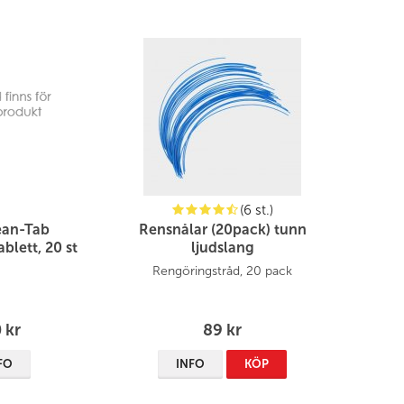
(6 st.)
ean-Tab
Rensnålar (20pack) tunn
blett, 20 st
ljudslang
Rengöringstråd, 20 pack
 kr
89 kr
FO
INFO
KÖP