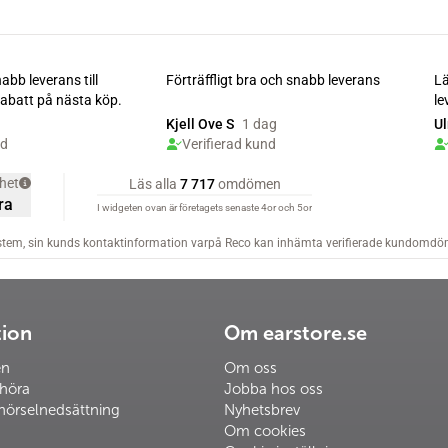
tion
Om earstore.se
en
Om oss
 höra
Jobba hos oss
hörselnedsättning
Nyhetsbrev
Om cookies