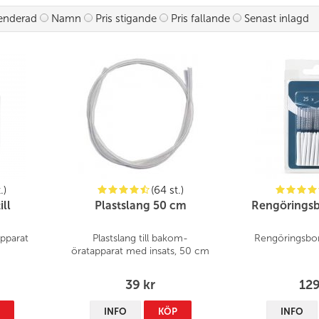
apparater.
nderad
Namn
Pris stigande
Pris fallande
Senast inlagd
.)
(64 st.)
ill
Plastslang 50 cm
Rengöringsbo
apparat
Plastslang till bakom-
Rengöringsbor
öratapparat med insats, 50 cm
39 kr
129
P
INFO
KÖP
INFO