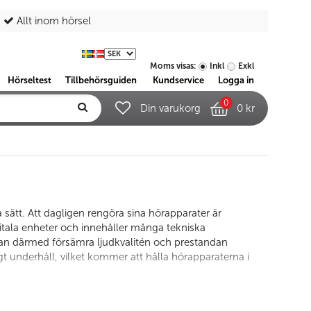
Allt inom hörsel
Moms visas:
Inkl
Exkl
Hörseltest
Tillbehörsguiden
Kundservice
Logga in
0
Din varukorg
0 kr
 sätt. Att dagligen rengöra sina hörapparater är
gitala enheter och innehåller många tekniska
kan därmed försämra ljudkvalitén och prestandan
igt underhåll, vilket kommer att hålla hörapparaterna i
gör att de känsliga komponenterna i hörapparaterna
raterna i en
avfuktare
över natten. På så vis förhindrar