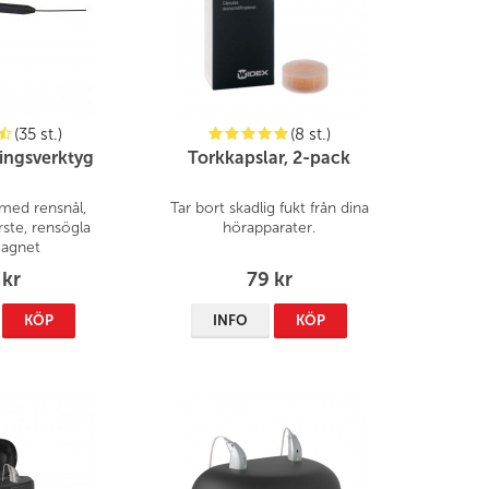
(35 st.)
(8 st.)
ingsverktyg
Torkkapslar, 2-pack
 med rensnål,
Tar bort skadlig fukt från dina
ste, rensögla
hörapparater.
agnet
 kr
79 kr
KÖP
INFO
KÖP