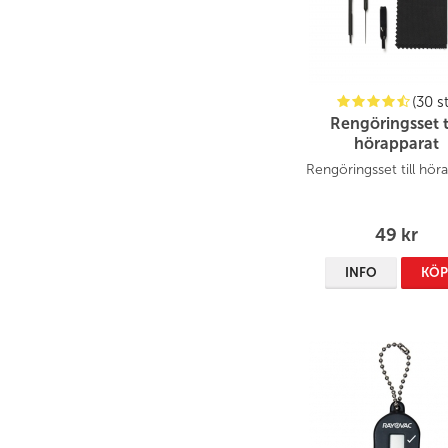
(30 st
Rengöringsset t
hörapparat
Rengöringsset till hör
49 kr
INFO
KÖ