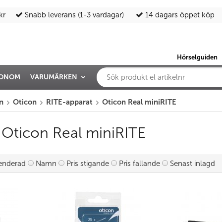
kr
Snabb leverans (1-3 vardagar)
14 dagars öppet köp
Hörselguiden
IONOM
VARUMÄRKEN
n
Oticon
RITE-apparat
Oticon Real miniRITE
ll Oticon Real miniRITE
nderad
Namn
Pris stigande
Pris fallande
Senast inlagd