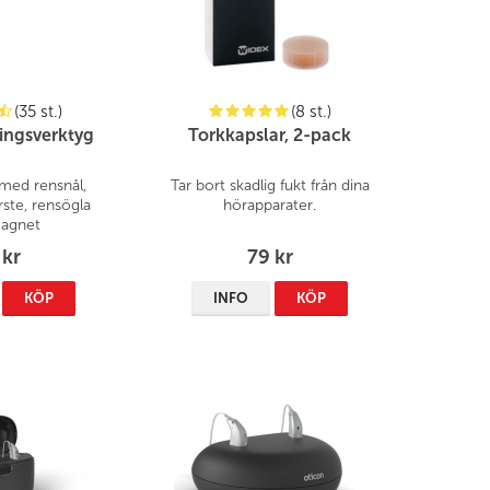
(35 st.)
(8 st.)
ingsverktyg
Torkkapslar, 2-pack
 med rensnål,
Tar bort skadlig fukt från dina
ste, rensögla
hörapparater.
agnet
 kr
79 kr
KÖP
INFO
KÖP