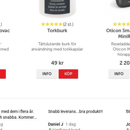
.)
(2 st.)
yovac
Torkburk
Oticon Sm
MiniR
r
Tättslutande burk för
Reseladdar
r med
användning med torkkapslar
Oticon M
hörapp
49 kr
2 20
P
INFO
KÖP
INFO