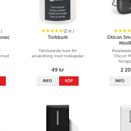
.)
(2 st.)
yovac
Torkburk
Oticon Sm
MiniR
r
Tättslutande burk för
Reseladdar
r med
användning med torkkapslar
Oticon M
hörapp
49 kr
2 20
P
INFO
KÖP
INFO