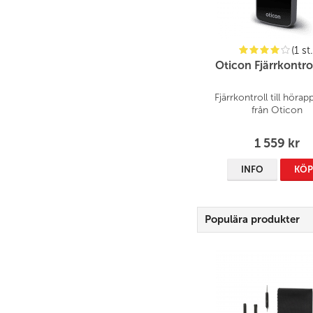
(1 st.
Oticon Fjärrkontro
Fjärrkontroll till hörap
från Oticon
1 559 kr
INFO
KÖ
Populära produkter