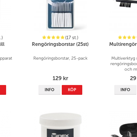
.)
(17 st.)
ill
Rengöringsborstar (25st)
Multirengör
apparat
Rengöringsborstar, 25-pack
Multiverktyg
rengöringsbor
och m
129 kr
29
P
INFO
KÖP
INFO