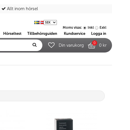
Allt inom hörsel
Moms visas:
Inkl
Exkl
Hörseltest
Tillbehörsguiden
Kundservice
Logga in
0
Din varukorg
0 kr