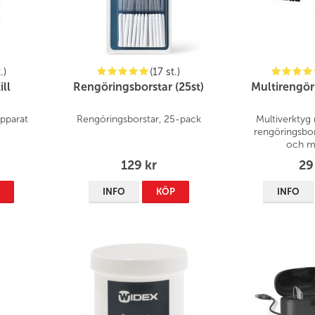
.)
(17 st.)
ill
Rengöringsborstar (25st)
Multirengör
apparat
Rengöringsborstar, 25-pack
Multiverktyg
rengöringsbor
och m
129 kr
29
P
INFO
KÖP
INFO