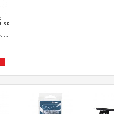
)
ll 3.0
parater
P