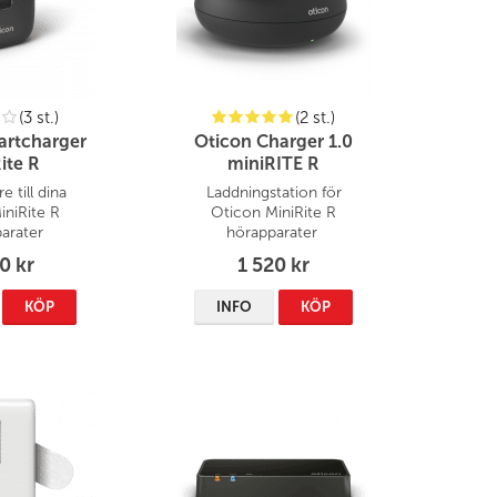
(3 st.)
(2 st.)
artcharger
Oticon Charger 1.0
ite R
miniRITE R
e till dina
Laddningstation för
iniRite R
Oticon MiniRite R
arater
hörapparater
0 kr
1 520 kr
KÖP
INFO
KÖP