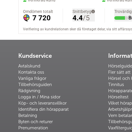
Kundservice
Informa
Avtalskund
Hörselguid
Kontakta oss
Fler sätt att
Vanliga frågor
Hörsel och 
Tillbehörsguiden
Tinnitus
Rådgivning
Hörapparat
Logga in / Mina sidor
Hörseltest
Köp- och leveransvillkor
Vilket hörap
Identifiera din hörapparat
Arbetshjäl
Betalning
Vem betalar
Byten och returer
Tillbehörsg
Prenumeration
Vaxfiltergui