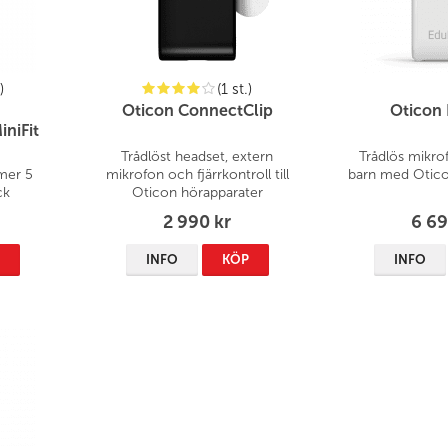
)
(1 st.)
Oticon ConnectClip
Oticon
niFit
Trådlöst headset, extern
Trådlös mikro
mer 5
mikrofon och fjärrkontroll till
barn
med Otico
ck
Oticon hörapparater
2 990 kr
6 69
P
INFO
KÖP
INFO