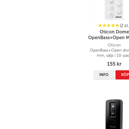
(2 st.
Oticon Dome
OpenBass+Open Mi
10 st
Oticon
OpenBass+Open do
mm, säljs i 10-pa
155 kr
INFO
KÖ