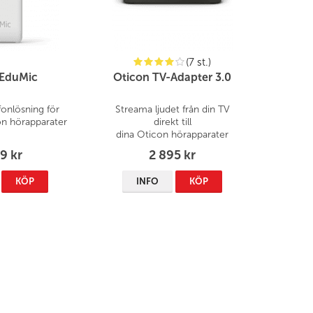
(7 st.)
 EduMic
Oticon TV-Adapter 3.0
fonlösning för
Streama ljudet från din TV
n hörapparater
direkt till
dina Oticon hörapparater
9 kr
2 895 kr
KÖP
INFO
KÖP