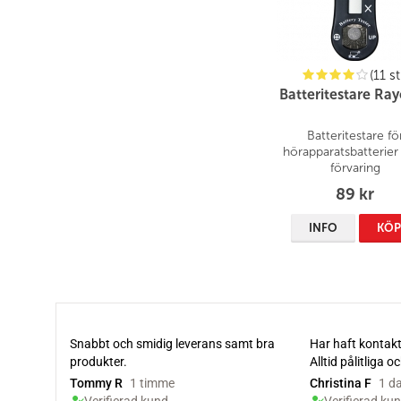
(11 st
Batteritestare Ra
Batteritestare fö
hörapparatsbatterie
förvaring
89 kr
INFO
KÖ