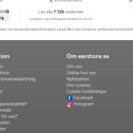
tion
Om earstore.se
en
Om oss
 höra
Jobba hos oss
hörselnedsättning
Nyhetsbrev
Om cookies
er
Cookie inställningar
Facebook
paratsbatteri?
Instagram
pmedel
 för vad?
uiden
den