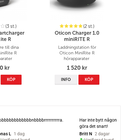
(3 st.)
(2 st.)
artcharger
Oticon Charger 1.0
ite R
miniRITE R
e till dina
Laddningstation för
iniRite R
Oticon MiniRite R
arater
hörapparater
0 kr
1 520 kr
KÖP
INFO
KÖP