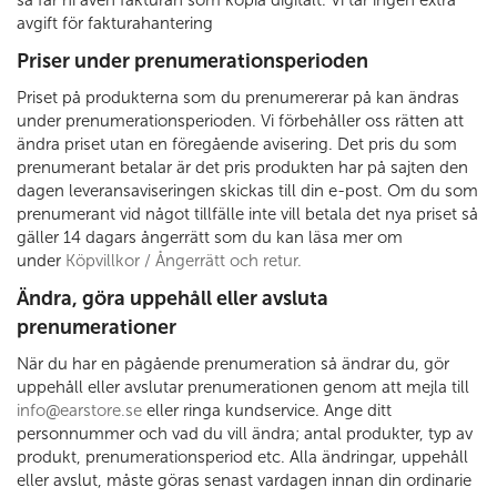
så får ni även fakturan som kopia digitalt. Vi tar ingen extra
avgift för fakturahantering
Priser under prenumerationsperioden
Priset på produkterna som du prenumererar på kan ändras
under prenumerationsperioden. Vi förbehåller oss rätten att
ändra priset utan en föregående avisering. Det pris du som
prenumerant betalar är det pris produkten har på sajten den
dagen leveransaviseringen skickas till din e-post. Om du som
prenumerant vid något tillfälle inte vill betala det nya priset så
gäller 14 dagars ångerrätt som du kan läsa mer om
under
Köpvillkor / Ångerrätt och retur.
Ändra, göra uppehåll eller avsluta
prenumerationer
När du har en pågående prenumeration så ändrar du, gör
uppehåll eller avslutar prenumerationen genom att mejla till
info@earstore.se
eller ringa kundservice. Ange ditt
personnummer och vad du vill ändra; antal produkter, typ av
produkt, prenumerationsperiod etc. Alla ändringar, uppehåll
eller avslut, måste göras senast vardagen innan din ordinarie