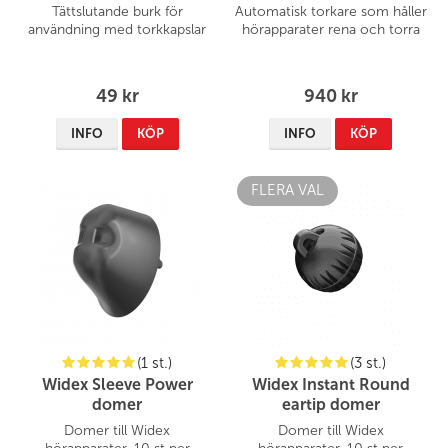
Tättslutande burk för
Automatisk torkare som håller
användning med torkkapslar
hörapparater rena och torra
49 kr
940 kr
INFO
KÖP
INFO
KÖP
FLERA VAL
(1 st.)
(3 st.)
Widex Sleeve Power
Widex Instant Round
domer
eartip domer
Domer till Widex
Domer till Widex