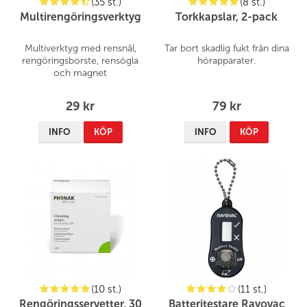
(35 st.)
(8 st.)
Multirengöringsverktyg
Torkkapslar, 2-pack
Multiverktyg med rensnål,
Tar bort skadlig fukt från dina
rengöringsborste, rensögla
hörapparater.
och magnet
29 kr
79 kr
INFO
KÖP
INFO
KÖP
(10 st.)
(11 st.)
Rengöringsservetter, 30
Batteritestare Rayovac