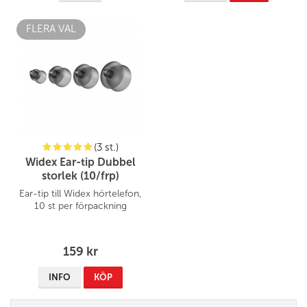
FLERA VAL
(3 st.)
Widex Ear-tip Dubbel
storlek (10/frp)
Ear-tip till Widex hörtelefon,
10 st per förpackning
159 kr
INFO
KÖP