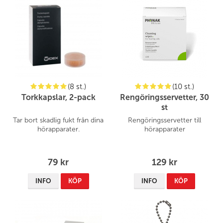
(8 st.)
(10 st.)
Torkkapslar, 2-pack
Rengöringsservetter, 30
st
Tar bort skadlig fukt från dina
Rengöringsservetter till
hörapparater.
hörapparater
79 kr
129 kr
INFO
KÖP
INFO
KÖP