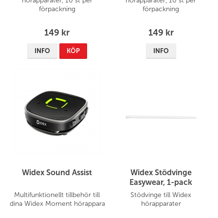
hörapparater, 10 st per
hörapparater, 10 st per
förpackning
förpackning
149 kr
149 kr
INFO
KÖP
INFO
Widex Sound Assist
Widex Stödvinge
Easywear, 1-pack
Multifunktionellt tillbehör till
Stödvinge till Widex
dina Widex Moment hörapparater
hörapparater