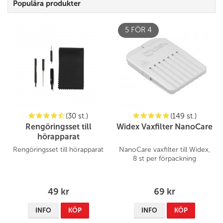
Populära produkter
5 FÖR 4
(30 st.)
(149 st.)
Rengöringsset till
Widex Vaxfilter NanoCare
hörapparat
Rengöringsset till hörapparat
NanoCare vaxfilter till Widex,
8 st per förpackning
49 kr
69 kr
INFO
KÖP
INFO
KÖP