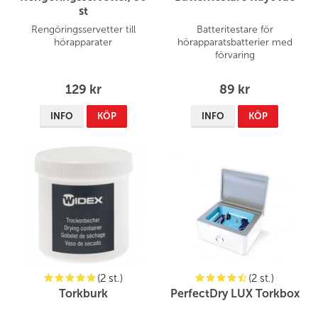
st
Rengöringsservetter till
Batteritestare för
hörapparater
hörapparatsbatterier med
förvaring
129 kr
89 kr
INFO
KÖP
INFO
KÖP
(2 st.)
(2 st.)
Torkburk
PerfectDry LUX Torkbox