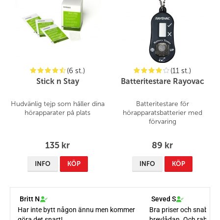
(6 st.)
(11 st.)
Stick n Stay
Batteritestare Rayovac
Hudvänlig tejp som håller dina
Batteritestare för
hörapparater på plats
hörapparatsbatterier med
förvaring
135 kr
89 kr
INFO
KÖP
INFO
KÖP