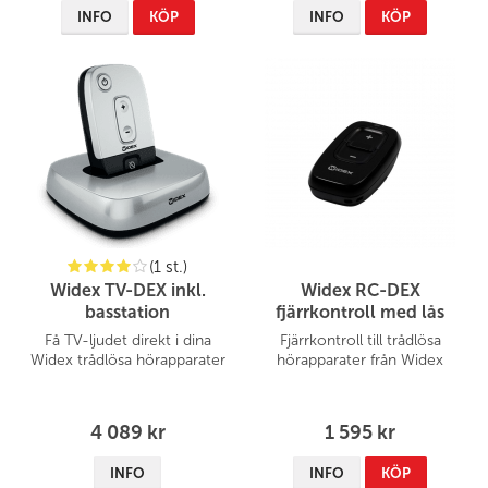
INFO
KÖP
INFO
KÖP
(1 st.)
Widex TV-DEX inkl.
Widex RC-DEX
basstation
fjärrkontroll med lås
Få TV-ljudet direkt i dina
Fjärrkontroll till trådlösa
Widex trådlösa hörapparater
hörapparater från Widex
4 089 kr
1 595 kr
INFO
INFO
KÖP