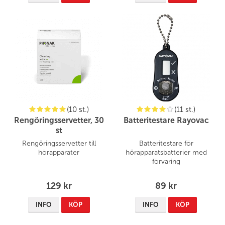
(10 st.)
(11 st.)
Rengöringsservetter, 30
Batteritestare Rayovac
st
Rengöringsservetter till
Batteritestare för
hörapparater
hörapparatsbatterier med
förvaring
129 kr
89 kr
INFO
KÖP
INFO
KÖP