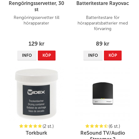
Rengöringsservetter, 30
Batteritestare Rayovac
st
Rengöringsservetter till
Batteritestare för
hörapparater
hörapparatsbatterier med
förvaring
129 kr
89 kr
INFO
KÖP
INFO
KÖP
(2 st.)
(6 st.)
Torkburk
ReSound TV/Audio