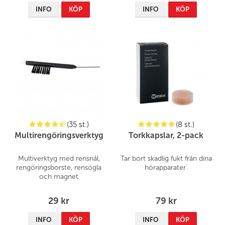
INFO
KÖP
INFO
KÖP
(35 st.)
(8 st.)
Multirengöringsverktyg
Torkkapslar, 2-pack
Multiverktyg med rensnål,
Tar bort skadlig fukt från dina
rengöringsborste, rensögla
hörapparater.
och magnet
29 kr
79 kr
INFO
KÖP
INFO
KÖP