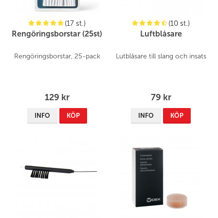
(17 st.)
(10 st.)
Rengöringsborstar (25st)
Luftblåsare
Rengöringsborstar, 25-pack
Lutblåsare till slang och insats
129 kr
79 kr
INFO
KÖP
INFO
KÖP