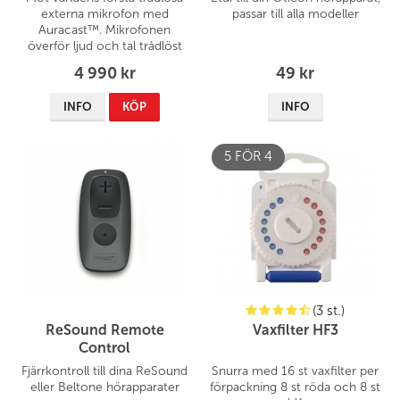
externa mikrofon med
passar till alla modeller
Auracast™. Mikrofonen
överför ljud och tal trådlöst
direkt till dina hörapparater
4 990 kr
49 kr
och ger dig ett extra stöd i
situationer där det är svårt att
INFO
KÖP
INFO
höra.
5 FÖR 4
(3 st.)
ReSound Remote
Vaxfilter HF3
Control
Fjärrkontroll till dina ReSound
Snurra med 16 st vaxfilter per
eller Beltone hörapparater
förpackning 8 st röda och 8 st