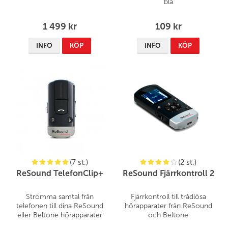
blå
1 499 kr
109 kr
INFO
KÖP
INFO
KÖP
(7 st.)
(2 st.)
ReSound TelefonClip+
ReSound Fjärrkontroll 2
Strömma samtal från
Fjärrkontroll till trådlösa
telefonen till dina ReSound
hörapparater från ReSound
eller Beltone hörapparater
och Beltone