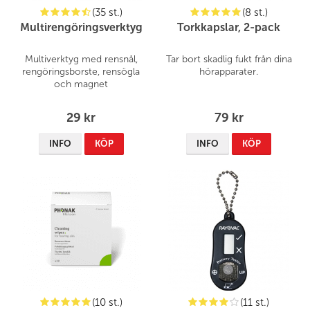
(35 st.)
(8 st.)
Multirengöringsverktyg
Torkkapslar, 2-pack
Multiverktyg med rensnål,
Tar bort skadlig fukt från dina
rengöringsborste, rensögla
hörapparater.
och magnet
29 kr
79 kr
INFO
KÖP
INFO
KÖP
(10 st.)
(11 st.)