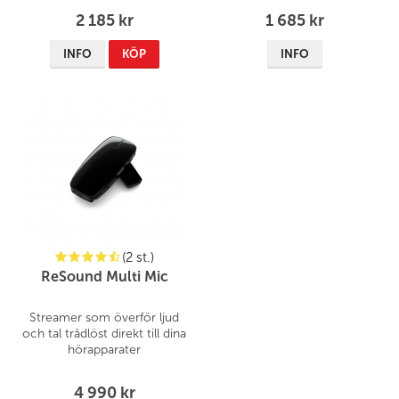
2 185 kr
1 685 kr
INFO
KÖP
INFO
(2 st.)
ReSound Multi Mic
Streamer som överför ljud
och tal trådlöst direkt till dina
hörapparater
4 990 kr