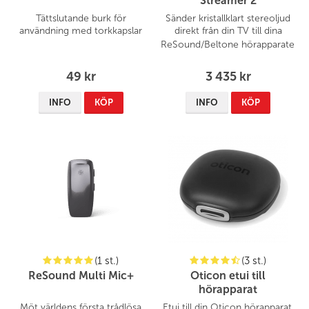
Streamer 2
Tättslutande burk för
Sänder kristallklart stereoljud
användning med torkkapslar
direkt från din TV till dina
ReSound/Beltone
hörapparater
49 kr
3 435 kr
INFO
KÖP
INFO
KÖP
(1 st.)
(3 st.)
ReSound Multi Mic+
Oticon etui till
hörapparat
Möt världens första trådlösa
Etui till din Oticon hörapparat,