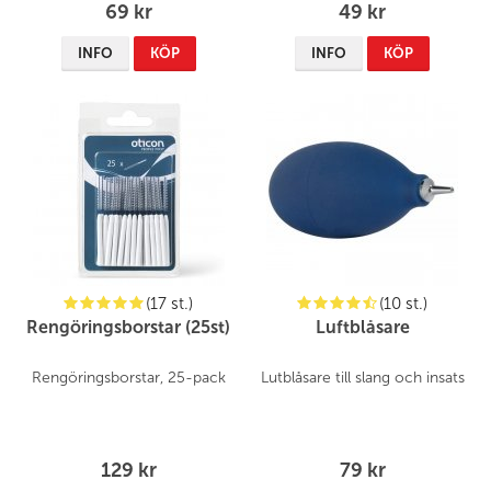
69 kr
49 kr
INFO
KÖP
INFO
KÖP
(17 st.)
(10 st.)
Rengöringsborstar (25st)
Luftblåsare
Rengöringsborstar, 25-pack
Lutblåsare till slang och insats
129 kr
79 kr