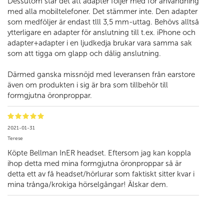
Dessutom står det att adapter följer med för användning
med alla mobiltelefoner. Det stämmer inte. Den adapter
som medföljer är endast tlll 3,5 mm-uttag. Behövs alltså
ytterligare en adapter för anslutning till t.ex. iPhone och
adapter+adapter i en ljudkedja brukar vara samma sak
som att tigga om glapp och dålig anslutning.
Därmed ganska missnöjd med leveransen från earstore
även om produkten i sig är bra som tillbehör till
formgjutna öronproppar.
2021-01-31
Terese
Köpte Bellman InER headset. Eftersom jag kan koppla
ihop detta med mina formgjutna öronproppar så är
detta ett av få headset/hörlurar som faktiskt sitter kvar i
mina trånga/krokiga hörselgångar! Älskar dem.