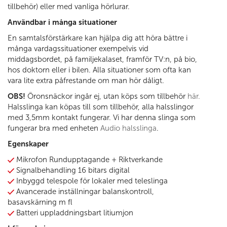
tillbehör) eller med vanliga hörlurar.
Användbar i många situationer
En samtalsförstärkare kan hjälpa dig att höra bättre i
många vardagssituationer exempelvis vid
middagsbordet, på familjekalaset, framför TV:n, på bio,
hos doktorn eller i bilen. Alla situationer som ofta kan
vara lite extra påfrestande om man hör dåligt.
OBS!
Öronsnäckor ingår ej, utan köps som tillbehör
här.
Halsslinga kan köpas till som tillbehör, alla halsslingor
med 3,5mm kontakt fungerar. Vi har denna slinga som
fungerar bra med enheten
Audio halsslinga
.
Egenskaper
Mikrofon Rundupptagande + Riktverkande
Signalbehandling 16 bitars digital
Inbyggd telespole för lokaler med teleslinga
Avancerade inställningar balanskontroll,
basavskärning m fl
Batteri uppladdningsbart litiumjon