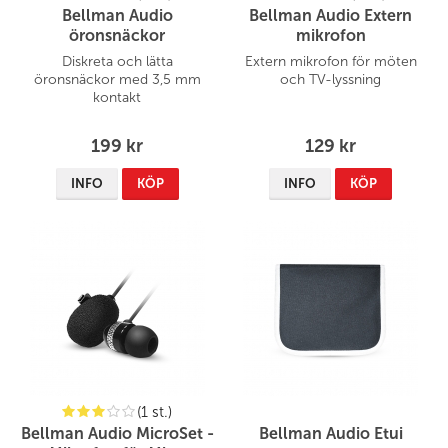
Bellman Audio
Bellman Audio Extern
öronsnäckor
mikrofon
Diskreta och lätta
Extern mikrofon för möten
öronsnäckor med 3,5 mm
och TV-lyssning
kontakt
199 kr
129 kr
INFO
KÖP
INFO
KÖP
(1 st.)
Bellman Audio MicroSet -
Bellman Audio Etui