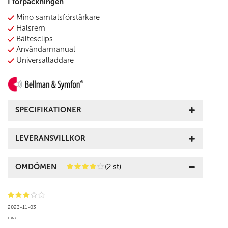
I förpackningen
Mino samtalsförstärkare
Halsrem
Bältesclips
Användarmanual
Universalladdare
SPECIFIKATIONER
LEVERANSVILLKOR
OMDÖMEN
(2 st)
2023-11-03
eva