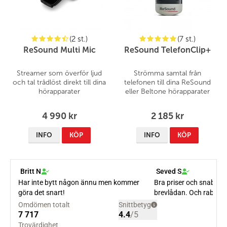
(2 st.)
(7 st.)
ReSound Multi Mic
ReSound TelefonClip+
Streamer som överför ljud
Strömma samtal från
och tal trådlöst direkt till dina
telefonen till dina ReSound
hörapparater
eller Beltone hörapparater
4 990 kr
2 185 kr
INFO
KÖP
INFO
KÖP