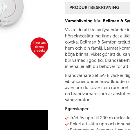
PRODUKTBESKRIVNING
Varseblivning
från
Bellman & S
Visste du att tre av fyra brände
hörselnedsättning finns det alltid
olycka. Bellman & Symfon erbjude
hem och din familj. Larmet komm
börja brinna, vilket gör att du ka
blir varnad i god tid. Brandsäk
innehåller allt du behöver för att 
Brandvarnare Set SAFE väcker dig 
vibrationer under huvudkudden o
även om du sover flera rum bort 
en brandvarnare som är ansluten 
sängvibrator.
Egenskaper
Trådlös upp till 200 m räckvidd (
Enkel att sätta upp och innehål
Batterireserv, fungerar även u