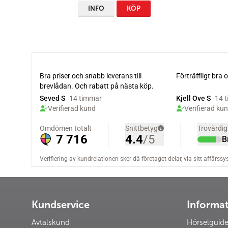
INFO
KÖP
Kundservice
Informa
Avtalskund
Hörselguid