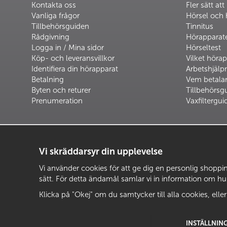
Kontakta oss
Fler sätt att
Vanliga frågor
Hörsel och 
Tillbehörsguiden
Tinnitus
Rådgivning
Hörapparat
Logga in / Mina sidor
Hörseltest
Köp- och leveransvillkor
Vilket hörap
Identifiera din hörapparat
Arbetshjäl
Betalning
Vem betalar
Byten och returer
Tillbehörsg
Prenumeration
Vaxfiltergui
Vi skräddarsyr din upplevelse
Vi använder cookies för att ge dig en personlig shopping
sätt. För detta ändamål samlar vi in information om h
Klicka på "Okej" om du samtycker till alla cookies, eller
INSTÄLLNIN