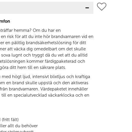
ymfon
r inträffar hemma? Om du har en
 en risk för att du inte hör brandvarnaren vid en
r en pålitlig brandsäkerhetslösning för ditt
er att väcka dig omedelbart om det skulle
n sova lugnt och tryggt då du vet att du alltid
erhetslösningen kommer färdigpaketerad och
göra ditt hem till en säkrare plats.
med högt ljud, intensivt blixtljus och kraftiga
m en brand skulle uppstå och den aktiveras
från brandvarnaren. Värdepaketet innehåller
till en specialutvecklad väckarklocka och en
fritt fält)
ler allt du behöver
nder strömavbrott