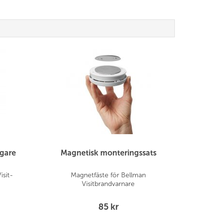
agare
Magnetisk monteringssats
isit-
Magnetfäste för Bellman
Visitbrandvarnare
85 kr