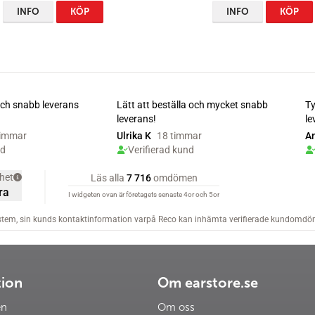
INFO
KÖP
INFO
KÖP
tion
Om earstore.se
en
Om oss