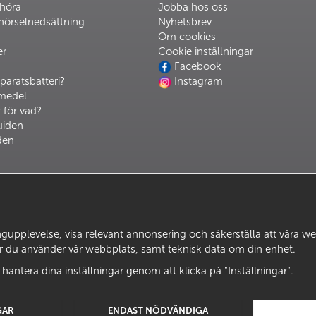
 höra
Jobba hos oss
hörselnedsättning
Nyhetsbrev
Om cookies
er
Cookie inställningar
Facebook
paratsbatteri?
Instagram
pmedel
 för vad?
uiden
den
upplevelse, visa relevant annonsering och säkerställa att våra webbp
ur du använder vår webbplats, samt teknisk data om din enhet.
 hantera dina inställningar genom att klicka på "Inställningar".
GAR
ENDAST NÖDVÄNDIGA