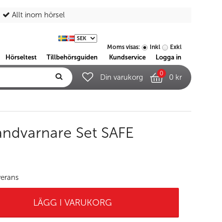
Allt inom hörsel
Moms visas:
Inkl
Exkl
Hörseltest
Tillbehörsguiden
Kundservice
Logga in
0
Din varukorg
0 kr
randvarnare Set SAFE
verans
LÄGG I VARUKORG