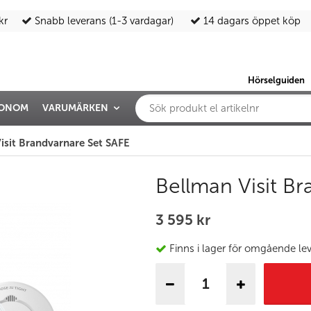
kr
Snabb leverans (1-3 vardagar)
14 dagars öppet köp
Hörselguiden
IONOM
VARUMÄRKEN
isit Brandvarnare Set SAFE
Bellman Visit B
3 595 kr
Finns i lager för omgående le