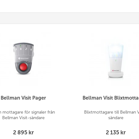
Bellman Visit Pager
Bellman Visit Blixtmott
n mottagare för signaler från
Blixtmottagare till Bellman V
Bellman Visit-sändare
sändare
2 895 kr
2 135 kr