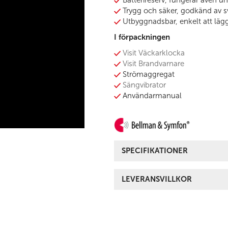
Trygg och säker, godkänd av 
Utbyggnadsbar, enkelt att lägga
I förpackningen
Visit Väckarklocka
Visit Brandvarnare
Strömaggregat
Sängvibrator
Användarmanual
SPECIFIKATIONER
LEVERANSVILLKOR