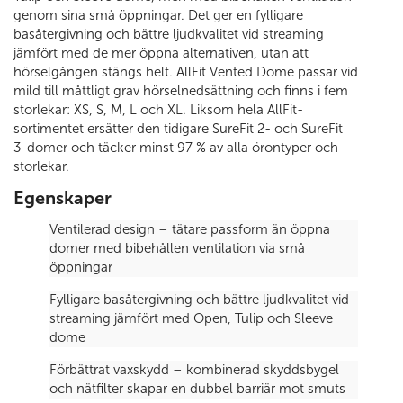
genom sina små öppningar. Det ger en fylligare
basåtergivning och bättre ljudkvalitet vid streaming
jämfört med de mer öppna alternativen, utan att
hörselgången stängs helt. AllFit Vented Dome passar vid
mild till måttligt grav hörselnedsättning och finns i fem
storlekar: XS, S, M, L och XL. Liksom hela AllFit-
sortimentet ersätter den tidigare SureFit 2- och SureFit
3-domer och täcker minst 97 % av alla örontyper och
storlekar.
Egenskaper
Ventilerad design – tätare passform än öppna
domer med bibehållen ventilation via små
öppningar
Fylligare basåtergivning och bättre ljudkvalitet vid
streaming jämfört med Open, Tulip och Sleeve
dome
Förbättrat vaxskydd – kombinerad skyddsbygel
och nätfilter skapar en dubbel barriär mot smuts