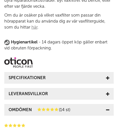
dyra reparationskostnader. Byt vaxfiltret vid behov, eller
efter var fjärde vecka.
Om du är osäker på vilket vaxfilter som passar din
hörapparat kan du använda dig av vår vaxfilterguide,
som du hittar
här
.
Hygienartikel
- 14 dagars öppet köp gäller enbart
vid obruten förpackning.
SPECIFIKATIONER
LEVERANSVILLKOR
OMDÖMEN
(14 st)