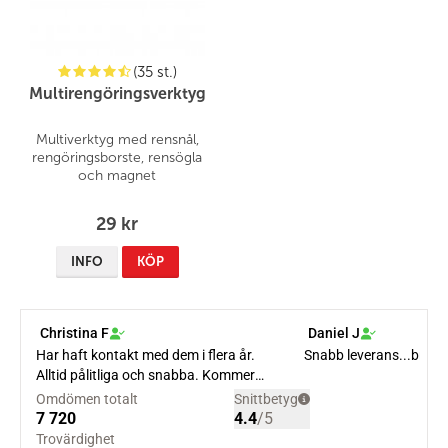
(35 st.)
Multirengöringsverktyg
Multiverktyg med rensnål,
rengöringsborste, rensögla
och magnet
29 kr
INFO
KÖP