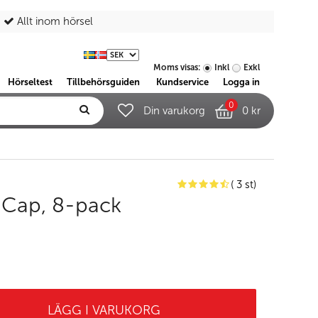
Allt inom hörsel
Moms visas:
Inkl
Exkl
Hörseltest
Tillbehörsguiden
Kundservice
Logga in
0
Din varukorg
0 kr
( 3 st)
T-Cap, 8-pack
LÄGG I VARUKORG