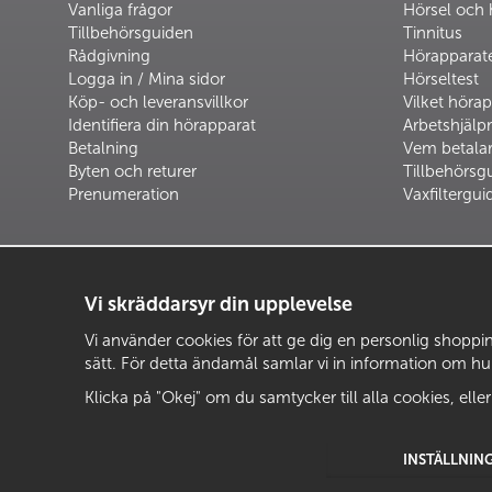
Vanliga frågor
Hörsel och 
Tillbehörsguiden
Tinnitus
Rådgivning
Hörapparat
Logga in / Mina sidor
Hörseltest
Köp- och leveransvillkor
Vilket hörap
Identifiera din hörapparat
Arbetshjäl
Betalning
Vem betalar
Byten och returer
Tillbehörsg
Prenumeration
Vaxfiltergui
Vi skräddarsyr din upplevelse
Vi använder cookies för att ge dig en personlig shopping
sätt. För detta ändamål samlar vi in information om h
Klicka på "Okej" om du samtycker till alla cookies, eller
INSTÄLLNIN