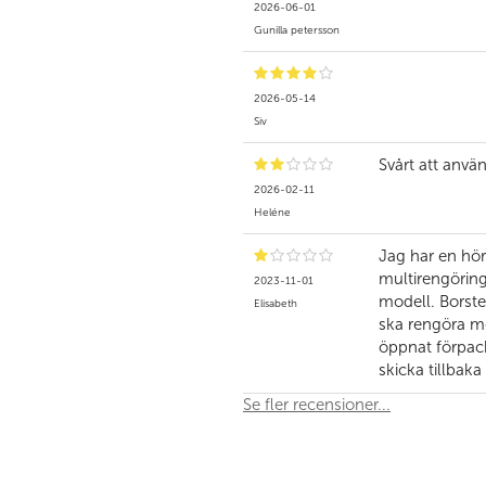
2026-06-01
Gunilla petersson
2026-05-14
Siv
Svårt att anvä
2026-02-11
Heléne
Jag har en hö
multirengöring
2023-11-01
modell. Borsten
Elisabeth
ska rengöra me
öppnat förpack
skicka tillbaka
Se fler recensioner...