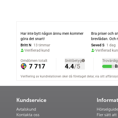
Kundservice
Informa
Avtalskund
Hörselguid
Kontakta oss
Fler sätt att