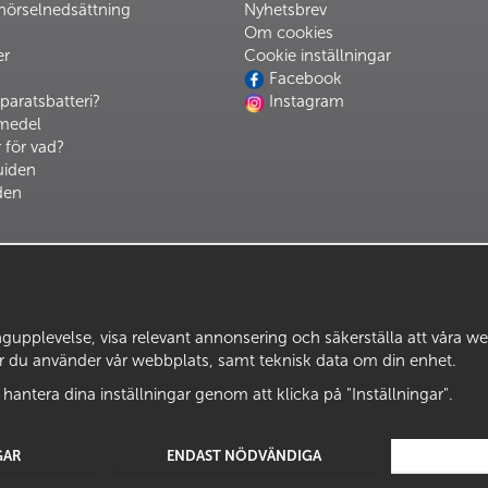
hörselnedsättning
Nyhetsbrev
Om cookies
er
Cookie inställningar
Facebook
paratsbatteri?
Instagram
pmedel
 för vad?
uiden
den
upplevelse, visa relevant annonsering och säkerställa att våra webbp
ur du använder vår webbplats, samt teknisk data om din enhet.
 hantera dina inställningar genom att klicka på "Inställningar".
GAR
ENDAST NÖDVÄNDIGA
Drift & produktion:
Wikinggruppen