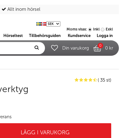
Allt inom hörsel
Moms visas:
Inkl
Exkl
Hörseltest
Tillbehörsguiden
Kundservice
Logga in
0
Din varukorg
0 kr
( 35 st)
verktyg
verans
LÄGG I VARUKORG