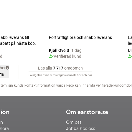
tion
Om earstore.se
en
Om oss
 höra
Jobba hos oss