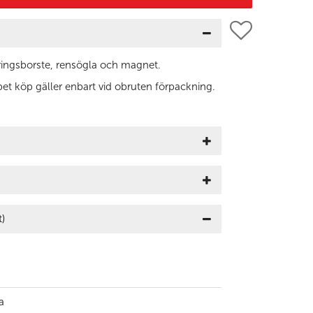
ringsborste, rensögla och magnet.
et köp gäller enbart vid obruten förpackning.
t)
a