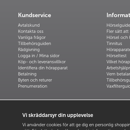
Kundservice
Informa
Avtalskund
Hörselguid
Kontakta oss
Fler sätt att
Vanliga frågor
Hörsel och 
Tillbehörsguiden
Tinnitus
Rådgivning
Hörapparat
Logga in / Mina sidor
Hörseltest
Köp- och leveransvillkor
Vilket hörap
Identifiera din hörapparat
Arbetshjäl
Betalning
Vem betalar
Byten och returer
Tillbehörsg
Prenumeration
Vaxfiltergui
Vi skräddarsyr din upplevelse
Vi använder cookies för att ge dig en personlig shopping