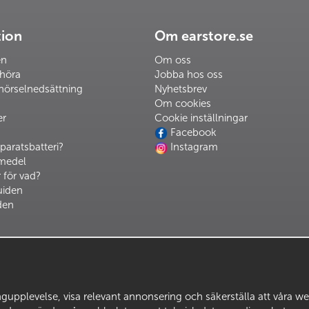
tion
Om earstore.se
en
Om oss
 höra
Jobba hos oss
hörselnedsättning
Nyhetsbrev
Om cookies
er
Cookie inställningar
Facebook
paratsbatteri?
Instagram
pmedel
 för vad?
uiden
den
upplevelse, visa relevant annonsering och säkerställa att våra webbp