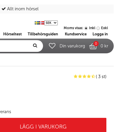
Allt inom hörsel
Moms visas:
Inkl
Exkl
Hörseltest
Tillbehörsguiden
Kundservice
Logga in
0
Din varukorg
0 kr
( 3 st)
verans
LÄGG I VARUKORG