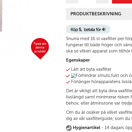
PRODUKTBESKRIVNING
Snurra med 16 st vaxfilter per för
fungerar till både höger och vän
ska se vilken apparat som tillhör
Egenskaper
Lätt att byta vaxfilter
Förhindrar smuts,fukt och ö
Förlänger hörapparatens livsl
Det är viktigt att byta dina vaxfi
livslängd samt minimerar risken fö
behov, eller åtminstone var tred
Om du är osäker på vilket vaxfil
dig av vår vaxfilterguide, som du 
Hygienartikel
- 14 dagars öpp