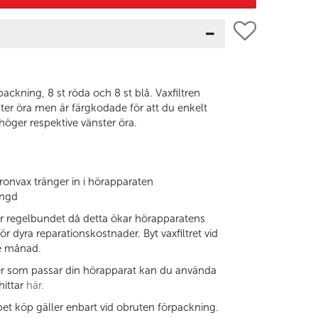
packning, 8 st röda och 8 st blå. Vaxfiltren
ster öra men är färgkodade för att du enkelt
 höger respektive vänster öra.
ronvax tränger in i hörapparaten
ängd
lter regelbundet då detta ökar hörapparatens
r dyra reparationskostnader. Byt vaxfiltret vid
je månad.
ter som passar din hörapparat kan du använda
hittar
här.
et köp gäller enbart vid obruten förpackning.