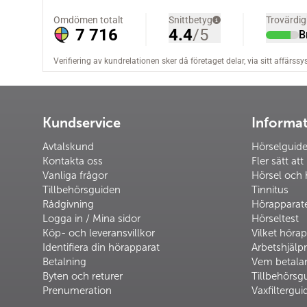
Kundservice
Informa
Avtalskund
Hörselguid
Kontakta oss
Fler sätt att
Vanliga frågor
Hörsel och 
Tillbehörsguiden
Tinnitus
Rådgivning
Hörapparat
Logga in / Mina sidor
Hörseltest
Köp- och leveransvillkor
Vilket hörap
Identifiera din hörapparat
Arbetshjäl
Betalning
Vem betalar
Byten och returer
Tillbehörsg
Prenumeration
Vaxfiltergui