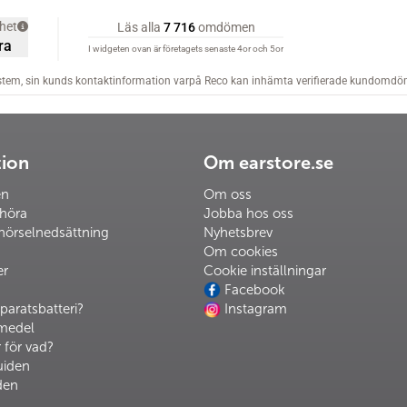
tion
Om earstore.se
en
Om oss
 höra
Jobba hos oss
hörselnedsättning
Nyhetsbrev
Om cookies
er
Cookie inställningar
Facebook
paratsbatteri?
Instagram
pmedel
 för vad?
uiden
den