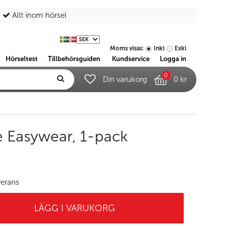
Allt inom hörsel
Moms visas:
Inkl
Exkl
Hörseltest
Tillbehörsguiden
Kundservice
Logga in
0
Din varukorg
0 kr
 Easywear, 1-pack
verans
LÄGG I VARUKORG