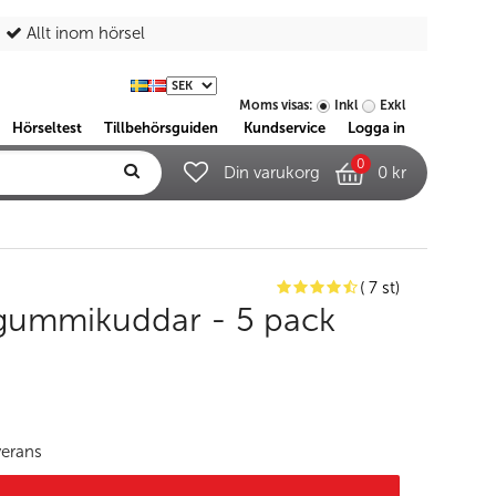
Allt inom hörsel
Moms visas:
Inkl
Exkl
Hörseltest
Tillbehörsguiden
Kundservice
Logga in
0
Din varukorg
0 kr
( 7 st)
ummikuddar - 5 pack
verans