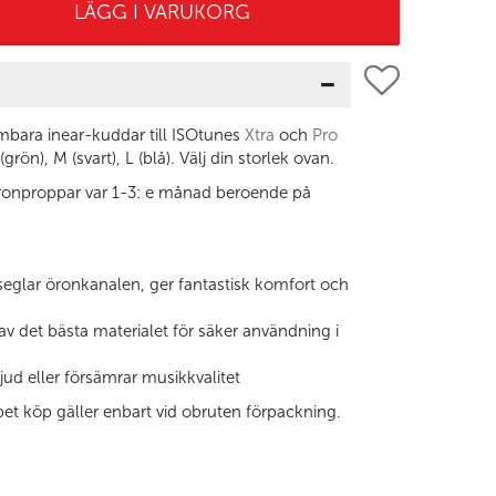
LÄGG I VARUKORG
bara inear-kuddar till ISOtunes
Xtra
och
Pro
 (grön), M (svart), L (blå). Välj din storlek ovan.
ronproppar var 1-3: e månad beroende på
glar öronkanalen, ger fantastisk komfort och
 det bästa materialet för säker användning i
jud eller försämrar musikkvalitet
et köp gäller enbart vid obruten förpackning.