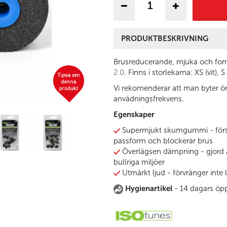
PRODUKTBESKRIVNING
Brusreducerande, mjuka och form
2.0
.
Finns i storlekarna: XS (vit), S
Vi rekomenderar att man byter ö
anvädningsfrekvens.
Egenskaper
Supermjukt skumgummi - förse
passform och blockerar brus
Överlägsen dämpning - gjord av
bullriga miljöer
Utmärkt ljud - förvränger inte l
Hygienartikel
- 14 dagars öpp