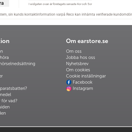
tion
Om earstore.se
en
Om oss
 höra
Jobba hos oss
hörselnedsättning
Nyhetsbrev
Om cookies
er
Cookie inställningar
Facebook
paratsbatteri?
Instagram
pmedel
 för vad?
uiden
den