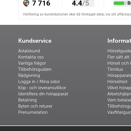
Kundservice
Informa
Avtalskund
Hörselguid
Kontakta oss
Fler sätt att
Vanliga frågor
Hörsel och 
Tillbehörsguiden
Tinnitus
Rådgivning
Hörapparat
Logga in / Mina sidor
Hörseltest
Köp- och leveransvillkor
Vilket hörap
Identifiera din hörapparat
Arbetshjäl
Betalning
Vem betalar
Byten och returer
Tillbehörsg
Prenumeration
Vaxfiltergui