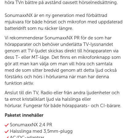
höra TVn bättre på avstånd oavsett hörselnedsättning.
SonumaxxNX är en ny generation med förbättrad
mjukvara för både hörsel och mikrofon med uppdaterad
batteridrift som nu räcker längre.
Vi rekommenderar SonumaxxNX PR för de som har
hörapparater och behöver underlätta TV-lyssnandet
genom att TV-ljudet skickas direkt till hörapparaten via
dess T- eller MT-läge. Det finns en mikrofonknapp som
gör att man kan välja om man vill höra och samtala
med de som sitter bredvid genom att detta ljud också
förstärks och hörs i hörlurarna när man har denna
funktion aktiv.
Anslut till din TV, Radio eller från andra ljudenheter och
ta emot kristallklart ljud via halslinga eller
hörlurar. Fungerar för både hörapparats- och CI-bärare.
Paketet innehåller
SonumaxxNX 2.4 PR
Halsslinga med 3,5mm-plugg
AC/DC-adaptrar