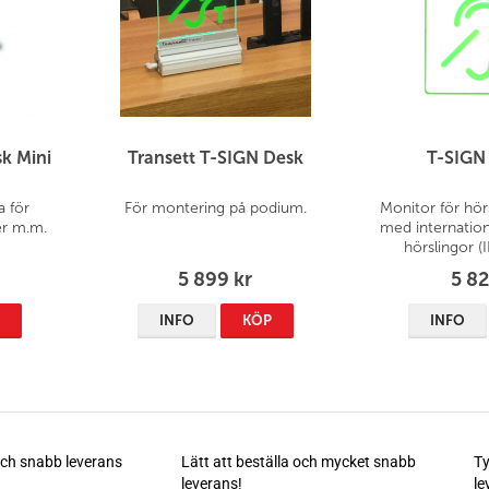
k Mini
Transett T-SIGN Desk
T-SIGN 
a för
För montering på podium.
Monitor för hörs
er m.m.
med internation
hörslingor 
AMD
5 899 kr
5 82
P
INFO
KÖP
INFO