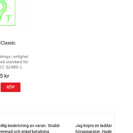
Classic
linga i enlighet
ell standard för
(IEC 62489-1
1).
5 kr
KÖP