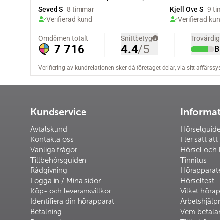
Kundservice
Informa
Avtalskund
Hörselguid
Kontakta oss
Fler sätt att
Vanliga frågor
Hörsel och 
Tillbehörsguiden
Tinnitus
Rådgivning
Hörapparat
Logga in / Mina sidor
Hörseltest
Köp- och leveransvillkor
Vilket hörap
Identifiera din hörapparat
Arbetshjäl
Betalning
Vem betalar