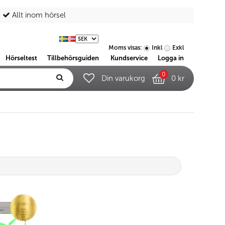
Allt inom hörsel
Moms visas:
Inkl
Exkl
Hörseltest
Tillbehörsguiden
Kundservice
Logga in
0
Din varukorg
0 kr