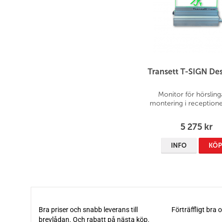
Transett T-SIGN Des
Monitor för hörsling
montering i reception
5 275 kr
INFO
KÖ