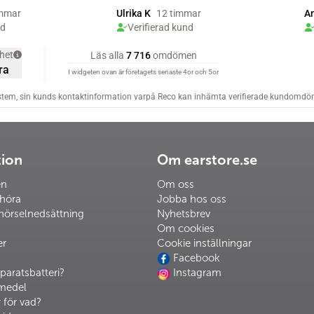
tion
Om earstore.se
en
Om oss
 höra
Jobba hos oss
hörselnedsättning
Nyhetsbrev
Om cookies
er
Cookie inställningar
Facebook
paratsbatteri?
Instagram
pmedel
 för vad?