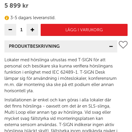
5 899 kr
3-5 dagars leveranstid.
LÄGG I VARUKORG
PRODUKTBESKRIVNING
Lokaler med hörslinga utrustas med T-SIGN för att
personal och besökare ska kunna verifiera hörslingans
funktion i enlighet med IEC 62489-1. T-SIGN Desk
lämpar sig för användning i möteslokaler, konferensrum
m.m. där montering ska ske på ett podium eller annan
horisontell yta.
Installationen är enkel och kan göras i alla lokaler där
det finns hörslinga - oavsett om det är en SLS-slinga,
Multi Loop eller annan typ av hörslinga. Vid svag eller
mycket svag fältstyrka vid monteringsplatsen kan
externa sensorn användas. T-SIGN indikerar ingen aktiv
hörslinga (släckt skylt), fältstyrka inom godkända nivåer i