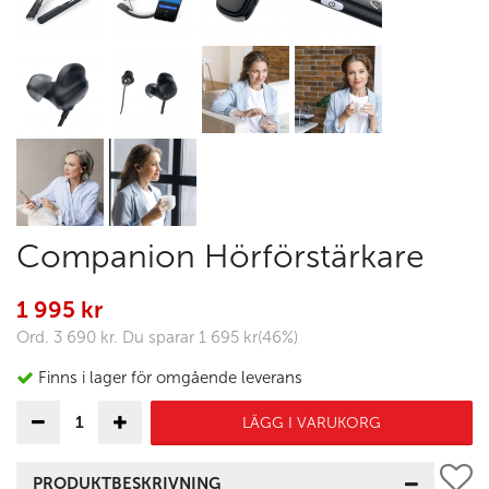
Companion Hörförstärkare
1 995 kr
Ord.
3 690 kr
. Du sparar
1 695 kr
(
46
%)
Finns i lager för omgående leverans
LÄGG I VARUKORG
PRODUKTBESKRIVNING