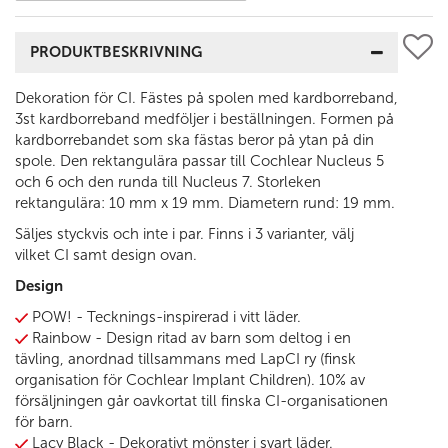
PRODUKTBESKRIVNING
Dekoration för CI. Fästes på spolen med kardborreband,
3st kardborreband medföljer i beställningen. Formen på
kardborrebandet som ska fästas beror på ytan på din
spole. Den rektangulära passar till Cochlear Nucleus 5
och 6 och den runda till Nucleus 7. Storleken
rektangulära: 10 mm x 19 mm. Diametern rund: 19 mm.
Säljes styckvis och inte i par. Finns i 3 varianter, välj
vilket CI samt design ovan.
Design
POW! -
Tecknings-inspirerad i vitt läder.
Rainbow - Design ritad av barn som deltog i en
tävling, anordnad tillsammans med LapCI ry (finsk
organisation för Cochlear Implant Children). 10% av
försäljningen går oavkortat till finska CI-organisationen
för barn.
Lacy Black - Dekorativt mönster i svart läder.