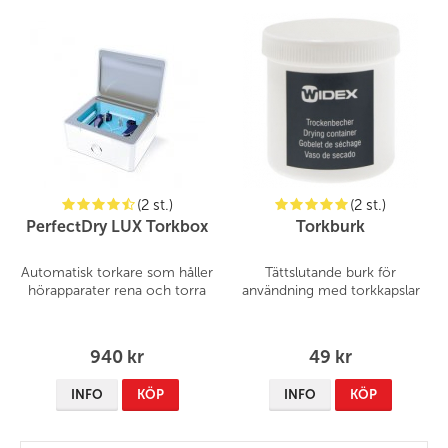
(2 st.)
(2 st.)
PerfectDry LUX Torkbox
Torkburk
Automatisk torkare som håller
Tättslutande burk för
hörapparater rena och torra
användning med torkkapslar
940 kr
49 kr
INFO
KÖP
INFO
KÖP