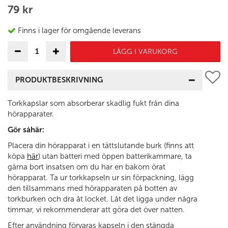
79 kr
Finns i lager för omgående leverans
LÄGG I VARUKORG
PRODUKTBESKRIVNING
Torkkapslar som absorberar skadlig fukt från dina
hörapparater.
Gör såhär:
Placera din hörapparat i en tättslutande burk (finns att
köpa
här
) utan batteri med öppen batterikammare, ta
gärna bort insatsen om du har en bakom örat
hörapparat. Ta ur torkkapseln ur sin förpackning, lägg
den tillsammans med hörapparaten på botten av
torkburken och dra åt locket. Låt det ligga under några
timmar, vi rekommenderar att göra det över natten.
Efter användning förvaras kapseln i den stängda