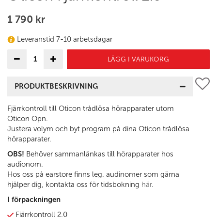
1 790 kr
Leveranstid 7-10 arbetsdagar
LÄGG I VARUKORG
PRODUKTBESKRIVNING
Fjärrkontroll till Oticon trådlösa hörapparater utom
Oticon Opn.
Justera volym och byt program på dina Oticon trådlösa
hörapparater.
OBS!
Behöver sammanlänkas till hörapparater hos
audionom.
Hos oss på earstore finns leg. audinomer som gärna
hjälper dig, kontakta oss för tidsbokning
här
.
I förpackningen
Fjärrkontroll 2.0