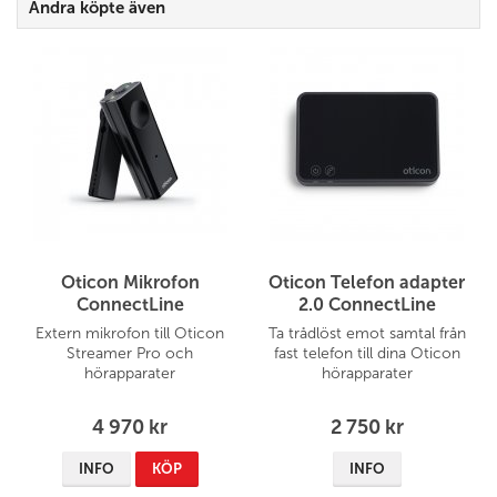
Andra köpte även
Oticon Mikrofon
Oticon Telefon adapter
ConnectLine
2.0 ConnectLine
Extern mikrofon till Oticon
Ta trådlöst emot samtal från
Streamer Pro och
fast telefon till dina Oticon
hörapparater
hörapparater
4 970 kr
2 750 kr
INFO
KÖP
INFO