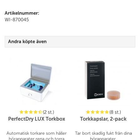
Artikelnummer:
WI-870045
Andra köpte även
(2 st.)
(8 st.)
PerfectDry LUX Torkbox
Torkkapslar, 2-pack
Automatisk torkare som håller
Tar bort skadlig fukt från dina
hörapparater rena och torra
hörapparater.