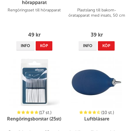
hörapparat
Rengöringsset till hörapparat
Plastslang till bakom-
öratapparat med insats, 50 cm
49 kr
39 kr
INFO
KÖP
INFO
KÖP
(17 st.)
(10 st.)
Rengöringsborstar (25st)
Luftblåsare