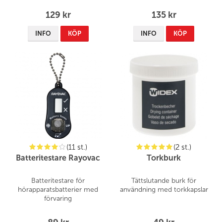
129 kr
135 kr
INFO
KÖP
INFO
KÖP
(11 st.)
(2 st.)
Batteritestare Rayovac
Torkburk
Batteritestare för
Tättslutande burk för
hörapparatsbatterier med
användning med torkkapslar
förvaring