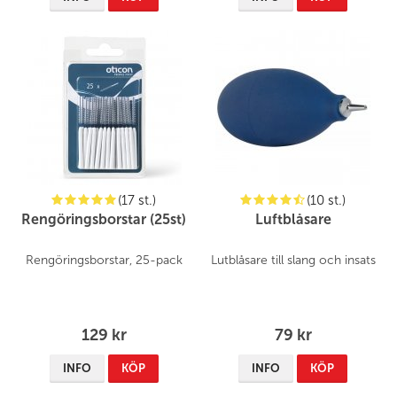
(17 st.)
(10 st.)
Rengöringsborstar (25st)
Luftblåsare
Rengöringsborstar, 25-pack
Lutblåsare till slang och insats
129 kr
79 kr
INFO
KÖP
INFO
KÖP