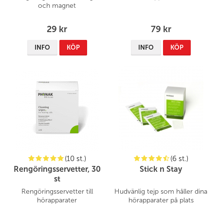
och magnet
29 kr
79 kr
INFO
KÖP
INFO
KÖP
(10 st.)
(6 st.)
Rengöringsservetter, 30
Stick n Stay
st
Rengöringsservetter till
Hudvänlig tejp som håller dina
hörapparater
hörapparater på plats