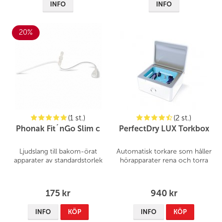
INFO
INFO
20%
(1 st.)
(2 st.)
Phonak Fit´nGo Slim c
PerfectDry LUX Torkbox
Ljudslang till bakom-örat
Automatisk torkare som håller
apparater av standardstorlek
hörapparater rena och torra
175 kr
940 kr
INFO
KÖP
INFO
KÖP