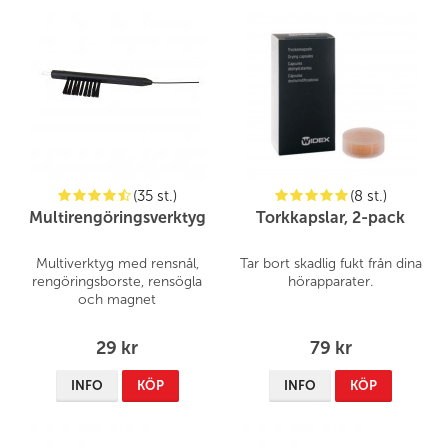
(35 st.)
(8 st.)
Multirengöringsverktyg
Torkkapslar, 2-pack
Multiverktyg med rensnål,
Tar bort skadlig fukt från dina
rengöringsborste, rensögla
hörapparater.
och magnet
29 kr
79 kr
INFO
KÖP
INFO
KÖP