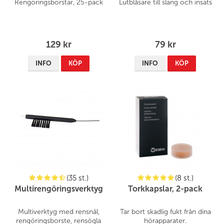
Rengöringsborstar, 25-pack
Lutblåsare till slang och insats
129 kr
79 kr
INFO
KÖP
INFO
KÖP
(35 st.)
(8 st.)
Multirengöringsverktyg
Torkkapslar, 2-pack
Multiverktyg med rensnål,
Tar bort skadlig fukt från dina
rengöringsborste, rensögla
hörapparater.