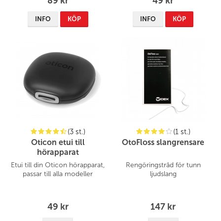
89 kr
49 kr
INFO
KÖP
INFO
KÖP
(3 st.)
(1 st.)
Oticon etui till
OtoFloss slangrensare
hörapparat
Etui till din Oticon hörapparat,
Rengöringstråd för tunn
passar till alla modeller
ljudslang
49 kr
147 kr