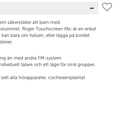
tem säkerställer att barn med
assrummet. Roger Touchscreen Mic är en enkel
n kan bära om halsen, eller lägga på bordet
elever.
tning än med andra FM-system
dividuell talare och ett läge för små grupper,
t sett alla hörapparater, cochleaimplantat