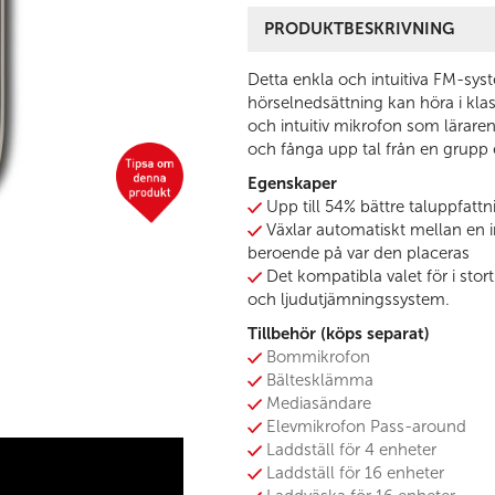
PRODUKTBESKRIVNING
Detta enkla och intuitiva FM-sys
hörselnedsättning kan höra i kl
och intuitiv mikrofon som lärare
och fånga upp tal från en grupp 
Egenskaper
Upp till 54% bättre taluppfat
Växlar automatiskt mellan en in
beroende på var den placeras
Det kompatibla valet för i stor
och ljudutjämningssystem.
Tillbehör (köps separat)
Bommikrofon
Bältesklämma
Mediasändare
Elevmikrofon Pass-around
Laddställ för 4 enheter
Laddställ för 16 enheter