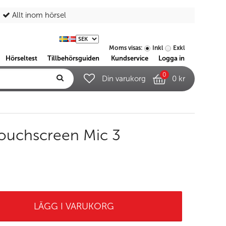
Allt inom hörsel
Moms visas:
Inkl
Exkl
Hörseltest
Tillbehörsguiden
Kundservice
Logga in
0
Din varukorg
0 kr
ouchscreen Mic 3
LÄGG I VARUKORG