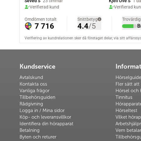
Kundservice
Informa
Avtalskund
Hörselguid
Kontakta oss
Fler sätt att
Vanliga frågor
Hörsel och 
Tillbehörsguiden
Tinnitus
Rådgivning
Hörapparat
Logga in / Mina sidor
Hörseltest
Köp- och leveransvillkor
Vilket hörap
Identifiera din hörapparat
Arbetshjäl
Betalning
Vem betalar
Byten och returer
Tillbehörsg