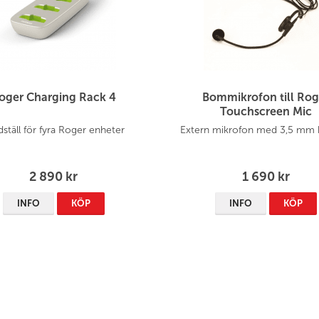
oger Charging Rack 4
Bommikrofon till Rog
Touchscreen Mic
dställ för fyra Roger enheter
Extern mikrofon med 3,5 mm 
2 890 kr
1 690 kr
INFO
KÖP
INFO
KÖP