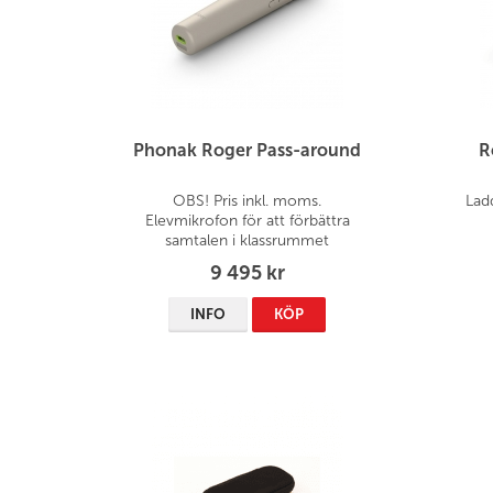
Phonak Roger Pass-around
R
OBS! Pris inkl. moms.
Lad
Elevmikrofon för att förbättra
samtalen i klassrummet
9 495 kr
INFO
KÖP