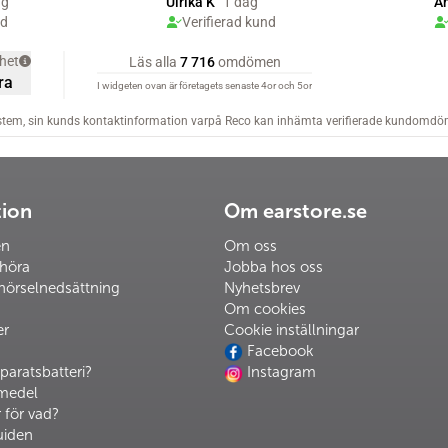
tion
Om earstore.se
en
Om oss
 höra
Jobba hos oss
hörselnedsättning
Nyhetsbrev
Om cookies
er
Cookie inställningar
Facebook
paratsbatteri?
Instagram
pmedel
 för vad?
uiden