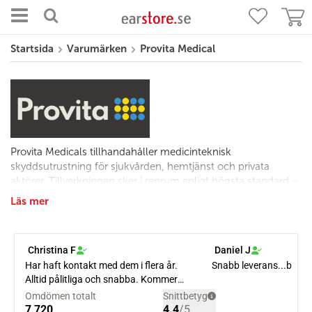
Startsida
Varumärken
Provita Medical
Provita Medicals tillhandahåller medicinteknisk
skyddsutrustning för sjukvården, hemtjänst och privata
aktörer. Tillverkningen sker i renrum enligt högsta standard –
kontrollerade och testade av oberoende laboratorium i
Läs mer
Sverige, RISE.
Provita Medicals munskydd är CE-märkta och tillverkas i
Stockholm. Produktionen är certifierad enligt ISO 14001:2015,
9001:2015 samt 13485:2016.