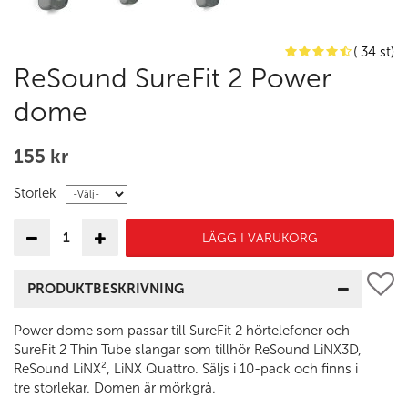
( 34 st)
ReSound SureFit 2 Power
dome
155 kr
Storlek
LÄGG I VARUKORG
PRODUKTBESKRIVNING
Power dome som passar till SureFit 2 hörtelefoner och
SureFit 2 Thin Tube slangar som tillhör ReSound LiNX3D,
ReSound LiNX², LiNX Quattro. Säljs i 10-pack och finns i
tre storlekar. Domen är mörkgrå.