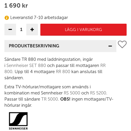
1 690 kr
Leveranstid 7-10 arbetsdagar
LÄGG I VARUKORG
PRODUKTBESKRIVNING
Sändare TR 880 med laddningsstation, ingår
i
Sennheiser SET 880
och passar till mottagaren
RR
800
. Upp till 4 mottagare
RR 800
kan anslutas till
sändaren.
Extra TV-hörlurar/mottagare som används i
kombination med Sennheiser
RS 5000
och
RS 5200
.
Passar till sändare
TR 5000
.
OBS!
ingen mottagare/TV-
hörlurar ingår.