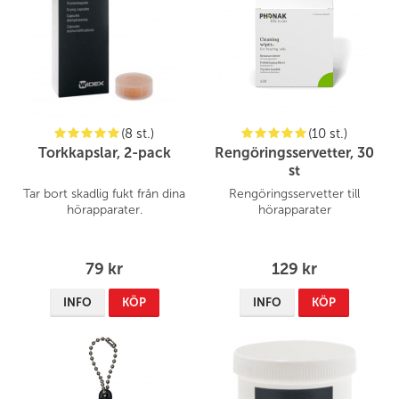
(8 st.)
(10 st.)
Torkkapslar, 2-pack
Rengöringsservetter, 30
st
Tar bort skadlig fukt från dina
Rengöringsservetter till
hörapparater.
hörapparater
79 kr
129 kr
INFO
KÖP
INFO
KÖP