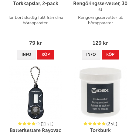
Torkkapslar, 2-pack
Rengöringsservetter, 30
st
Tar bort skadlig fukt från dina
Rengöringsservetter till
hörapparater.
hörapparater
79 kr
129 kr
INFO
KÖP
INFO
KÖP
(11 st.)
(2 st.)
Batteritestare Rayovac
Torkburk