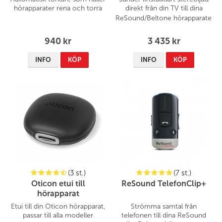
hörapparater rena och torra
direkt från din TV till dina
ReSound/Beltone
hörapparater
940 kr
3 435 kr
INFO
KÖP
INFO
KÖP
(3 st.)
(7 st.)
Oticon etui till
ReSound TelefonClip+
hörapparat
Etui till din Oticon hörapparat,
Strömma samtal från
passar till alla modeller
telefonen till dina ReSound