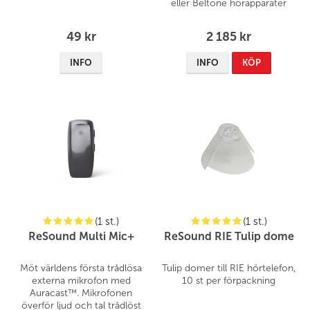
eller Beltone hörapparater
49 kr
2 185 kr
INFO
INFO
KÖP
(1 st.)
(1 st.)
ReSound Multi Mic+
ReSound RIE Tulip dome
Möt världens första trådlösa
Tulip domer till RIE hörtelefon,
externa mikrofon med
10 st per förpackning
Auracast™. Mikrofonen
överför ljud och tal trådlöst