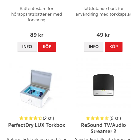
Batteritestare för
Tättslutande burk för
hörapparatsbatterier med
användning med torkkapslar
förvaring
89 kr
49 kr
INFO
KÖP
INFO
KÖP
(2 st.)
(6 st.)
PerfectDry LUX Torkbox
ReSound TV/Audio
Streamer 2
Automatisk torkare som håller
Sänder kristallklart stereoljud