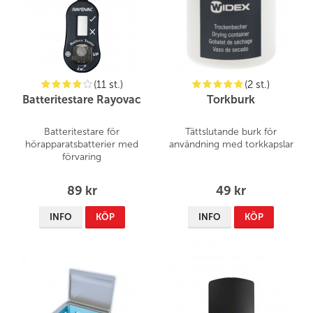
(11 st.)
(2 st.)
Batteritestare Rayovac
Torkburk
Batteritestare för
Tättslutande burk för
hörapparatsbatterier med
användning med torkkapslar
förvaring
89 kr
49 kr
INFO
KÖP
INFO
KÖP