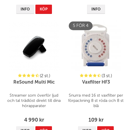
INFO
KÖP
INFO
5 FÖR 4
(2 st.)
(3 st.)
ReSound Multi Mic
Vaxfilter HF3
Streamer som överför ljud
Snurra med 16 st vaxfilter per
och tal trådlöst direkt till dina
förpackning 8 st röda och 8 st
hörapparater
blå
4 990 kr
109 kr