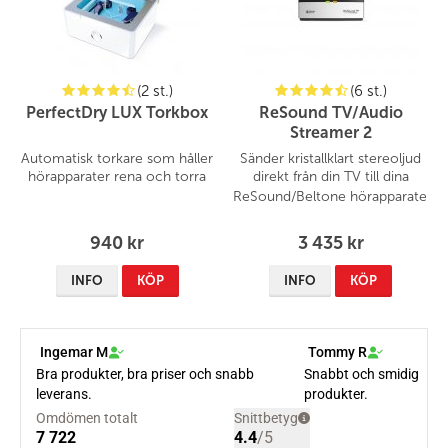
(2 st.)
(6 st.)
PerfectDry LUX Torkbox
ReSound TV/Audio
Streamer 2
Automatisk torkare som håller
Sänder kristallklart stereoljud
hörapparater rena och torra
direkt från din TV till dina
ReSound/Beltone
hörapparater
940 kr
3 435 kr
INFO
KÖP
INFO
KÖP