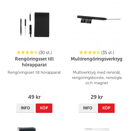
(30 st.)
(35 st.)
Rengöringsset till
Multirengöringsverktyg
hörapparat
Rengöringsset till hörapparat
Multiverktyg med rensnål,
rengöringsborste, rensögla
och magnet
49 kr
29 kr
INFO
KÖP
INFO
KÖP