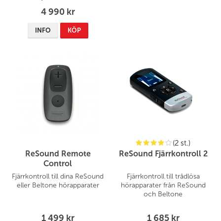
direkt till dina hörapparater
4 990 kr
och ger dig ett extra stöd i
situationer där det är svårt att
INFO
KÖP
höra.
(2 st.)
ReSound Remote
ReSound Fjärrkontroll 2
Control
Fjärrkontroll till dina ReSound
Fjärrkontroll till trådlösa
eller Beltone hörapparater
hörapparater från ReSound
och Beltone
1 499 kr
1 685 kr