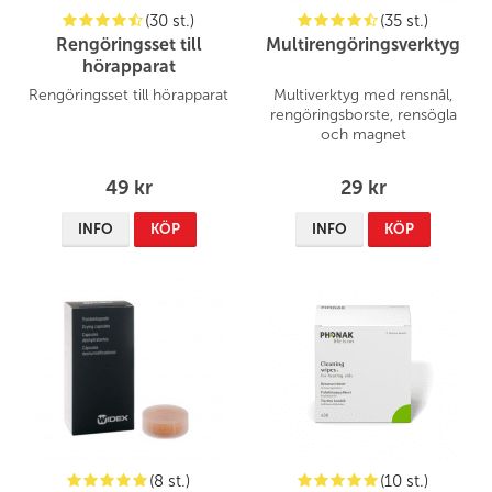
(30 st.)
(35 st.)
Rengöringsset till
Multirengöringsverktyg
hörapparat
Rengöringsset till hörapparat
Multiverktyg med rensnål,
rengöringsborste, rensögla
och magnet
49 kr
29 kr
INFO
KÖP
INFO
KÖP
(8 st.)
(10 st.)